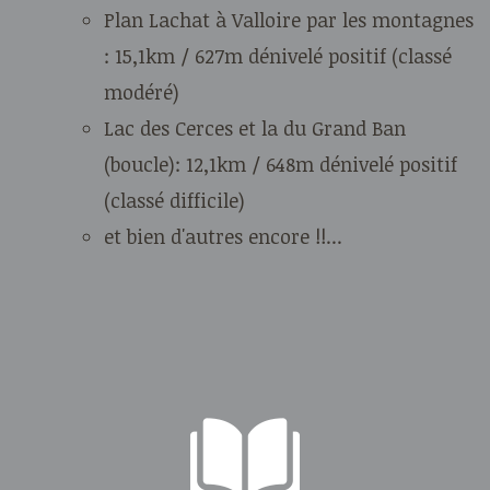
Plan Lachat à Valloire par les montagnes
: 15,1km / 627m dénivelé positif (classé
modéré)
Lac des Cerces et la du Grand Ban
(boucle): 12,1km / 648m dénivelé positif
(classé difficile)
et bien d'autres encore !!...