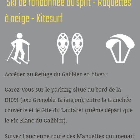
Ski de randonnée ou split - Raquettes
à neige - Kitesurf
Accéder au Refuge du Galibier en hiver :
Garez-vous sur le parking situé au bord de la
D1091 (axe Grenoble-Briançon), entre la tranchée
couverte et le Gite du Lautaret (même départ que
le Pic Blanc du Galibier).
Suivez l’ancienne route des Mandettes qui menait