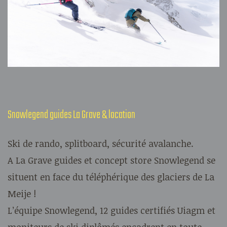
Snowlegend guides La Grave & location
Ski de rando, splitboard, sécurité avalanche.
A La Grave guides et concept store Snowlegend se
situent en face du téléphérique des glaciers de La
Meije !
L’équipe Snowlegend, 12 guides certifiés Uiagm et
moniteurs de ski diplômés encadrent en toute